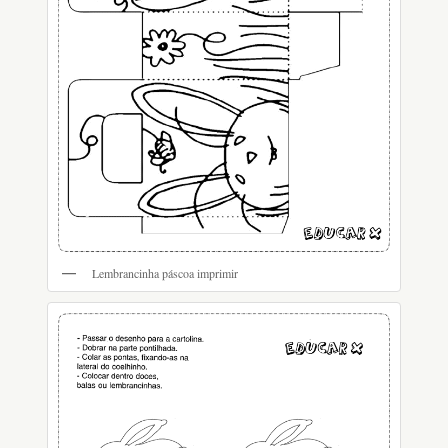
Lembrancinha páscoa imprimir