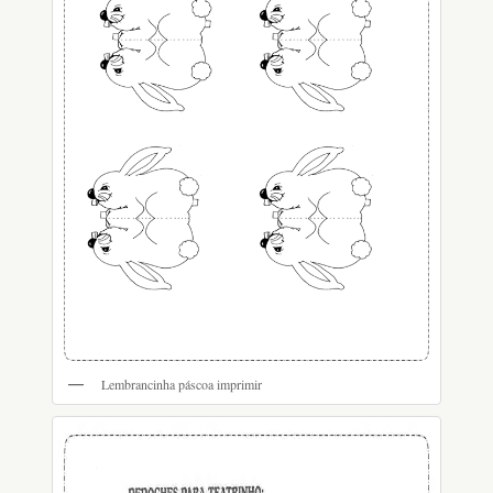
Lembrancinha páscoa imprimir