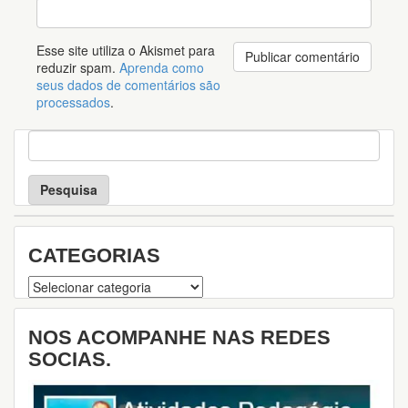
Esse site utiliza o Akismet para
reduzir spam.
Aprenda como
seus dados de comentários são
processados
.
P
e
s
q
u
i
s
CATEGORIAS
a
Categorias
NOS ACOMPANHE NAS REDES
SOCIAS.