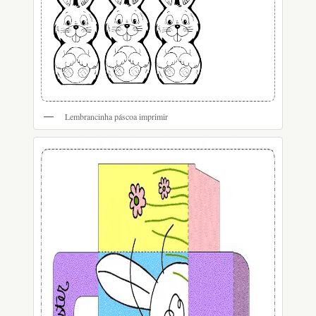
Lembrancinha páscoa imprimir