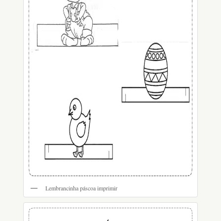
Lembrancinha páscoa imprimir