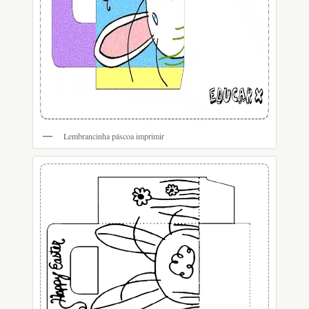
Lembrancinha páscoa imprimir