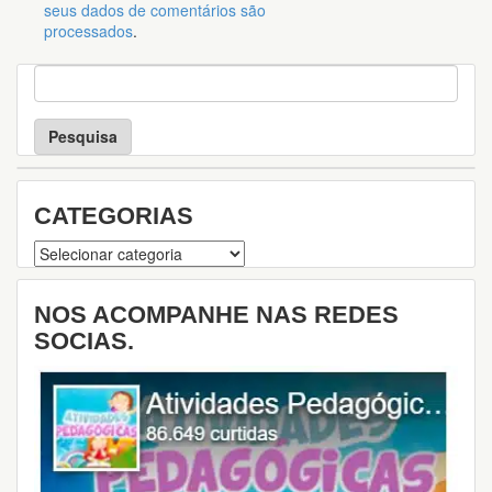
seus dados de comentários são
processados
.
P
e
s
q
u
i
s
CATEGORIAS
a
Categorias
NOS ACOMPANHE NAS REDES
SOCIAS.