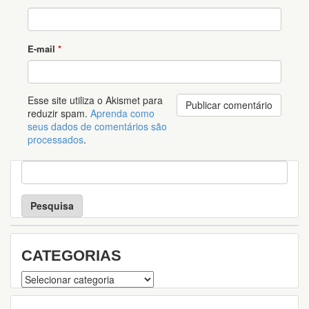
E-mail
*
Esse site utiliza o Akismet para
reduzir spam.
Aprenda como
seus dados de comentários são
processados
.
P
e
s
q
u
i
s
CATEGORIAS
a
Categorias