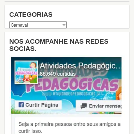
i
s
CATEGORIAS
a
Categorias
NOS ACOMPANHE NAS REDES
SOCIAS.