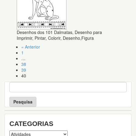
Desenhos dos 101 Dalmatas, Desenho para
Imprimir, Pintar, Colorir, Desenho,Figura
« Anterior
1
…
38
39
40
P
e
s
q
u
i
s
CATEGORIAS
a
Categorias